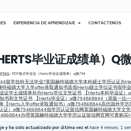
RES
EXPERIENCIA DE APRENDIZAJE
CONTÁCTENOS
HERTS毕业证成绩单）Q微
entes
›
PDF格式毕业证（Herts毕业证成绩单）q微794
68844留学挂科无法毕业?英国赫特福德大学本科硕士学历认证办He
赫特福德大学入学offer录取通知书造假Herts硕士学位证书假毕
毕业证学士成绩单补办Herts学位文凭证书
【Herts本科毕业证）
,
取通知书和文凭证书
【Herts毕业证）q微794868844（原版一
,
【Herts入学offer录取通知书）q微794868844高仿国
历认证）q微794868844假学历认证留信网英国赫特福德大学文凭
794868844办理英国赫特福德大学学历认证留信网官网可查购买H
e y ha sido actualizado por última vez el
hace 4 meses, 1 se