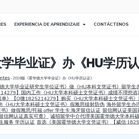
RES
EXPERIENCIA DE APRENDIZAJE
CONTÁCTENOS
德大学毕业证》办《HU学历
entes
›
2018版《霍华德大学毕业证》办《HU学历认证》
美国霍华德大学毕业证研究生学位证书》做《HU本科文凭证书》留学
214279】国内工作《HU大学本科硕士文凭证书》成绩不理想咨
成绩单》【Q微1825214279】购买《HU大学本科硕士文凭证
/高仿《HU大学本科硕士文凭证书》假雅思镭射防伪
海外留学生办
,
书》做假雅思/托福 offer 学生卡.海牙留信认证
留信网认证美国霍
,
留信网认证真实可查》
诚招留学中介代理美国霍华德大学本科硕士
,
生服务 学历认证
首选《美国霍华德大学文凭证书》【威信:1825
,