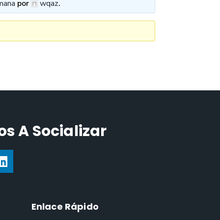
mana
por
wqaz
.
s A Socializar
Enlace Rápido