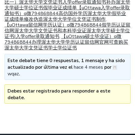
比一）渥太华大学文凭证书入学offer录取通知书补办渥太华
大学硕士学位证书假毕业证成绩单【uOttawa入学offer录取
通知书）q微794868844高仿国外学历渥太华大学假毕业
证成绩单修改伪造渥太华大学学位文凭证书制作
,
【uOttawa留信网学历认证）q微794868844假学历认证留
信网渥太华大学文凭证书和本科毕业证渥太华大学硕士学位
证书|入学offer录取通知书
【uOttawa硕士毕业证）q微
,
794868844办理渥太华大学学历认证留信网官网可查购买
渥太华大学文凭证书学士学位证书
Este debate tiene 0 respuestas, 1 mensaje y ha sido
actualizado por última vez el
hace 4 meses
por
wqaz
.
Debes estar registrado para responder a este
debate.