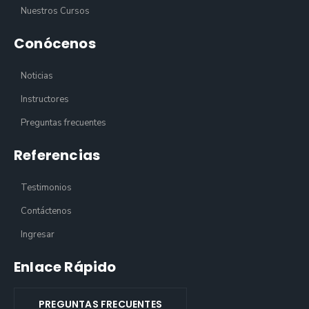
Nuestros Cursos
Conócenos
Noticias
Instructores
Preguntas frecuentes
Referencias
Testimonios
Contáctenos
Ingresar
Enlace Rápido
PREGUNTAS FRECUENTES