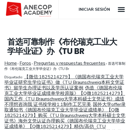
INICIAR SESIÓN
首选可靠制作《布伦瑞克工业大
学毕业证》办《TU BR
Home
Foros
Preguntas y respuestas frecuentes
›
›
›
首选可靠制
作《布伦瑞克工业大学毕业证》办《TU Br
【微信:1825214279】《德国布伦瑞克工业大学
Etiquetado:
毕业证研究生学位证书》做《TU Braunschweig本科文凭证
书》留学生办理证书以及学历认证案例
伪造《德国布伦瑞
,
克工业大学毕业证成绩单学校原版》【Q微1825214279】
国内工作《TU Braunschweig大学本科硕士文凭证书》成绩
不理想咨询我 证书按学校1:1制作工艺完美
国外大学offer录
,
取通知书《德国布伦瑞克工业大学毕业证成绩单》【Q微
1825214279】购买《TU Braunschweig大学本科硕士文凭
证书》海外文凭认证办理购买《德国布伦瑞克工业大学毕业
证成绩单》【Q微1825214279】精仿/高仿《TU