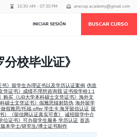
10.30 AM - 07:30 PM
anecop.academy@gmail.com
BUSCAR CURSO
INICIAR SESIÓN
罗分校毕业证》
凭证书》留学生办理证书以及学历认证案例
伪造
,
文凭证书》成绩不理想咨询我 证书按学校1:1
79】购买《UB大学本科硕士文凭证书》海外文
学本科硕士文凭证书》假雅思镭射防伪
海外留学
,
雅思/托福 offer 学生卡.海牙留信认证
留
,
位证书》《留信网认证真实可查》
诚招留学中介
,
士学位证书》可办留学生服务 学历认证
首选
,
意版本学士/研究生/博士证书制作