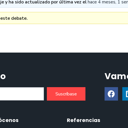
e y ha sido actualizado por última vez el
hace 4 meses, 1 se
 este debate.
do
Vamo
Suscríbase
ócenos
Referencias