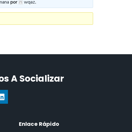
mana
por
wqaz
.
s A Socializar
Enlace Rápido