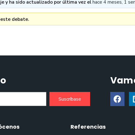
e y ha sido actualizado por última vez el
hace 4 meses, 1 se
 este debate.
do
Vamo
Suscríbase
ócenos
Referencias