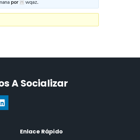
mana
por
wqaz
.
s A Socializar
Enlace Rápido