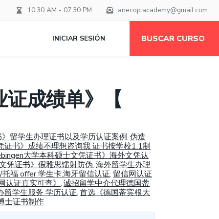
10.30 AM - 07:30 PM
anecop.academy@gmail.com
BUSCAR CURSO
INICIAR SESIÓN
业证成绩单》【
文凭证书》留学生办理证书以及学历认证案例
伪造
,
文凭证书》成绩不理想咨询我 证书按学校1:1制
uebingen大学本科硕士文凭证书》海外文凭认
科硕士文凭证书》假雅思镭射防伪
海外留学生办理
,
福 offer 学生卡.海牙留信认证
留信网认证
,
留信网认证真实可查》
诚招留学中介代理德国蒂
,
可办留学生服务 学历认证
首选《德国蒂宾根大
,
/博士证书制作