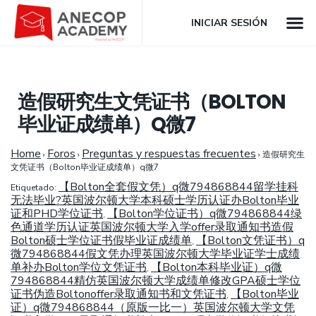
INICIAR SESIÓN
造假研究生文凭证书（BOLTON
毕业证成绩单）Q微7
Home
Foros
Preguntas y respuestas frecuentes
›
›
›
造假研究生
文凭证书（Bolton毕业证成绩单）q微7
【Bolton全套假文凭）q微794868844留学挂科
Etiquetado:
无法毕业?英国波尔顿大学本科硕士学历认证办Bolton毕业
证和PHD学位证书
【Bolton学位证书）q微794868844绿
,
色通道学历认证英国波尔顿大学入学offer录取通知书造假
Bolton硕士学位证书假毕业证成绩单
【Bolton文凭证书）q
,
微794868844假文凭办理英国波尔顿大学毕业证学士成绩
单补办Bolton学位文凭证书
【Bolton本科毕业证）q微
,
794868844精仿英国波尔顿大学成绩单修改GPA硕士学位
证书伪造Boltonoffer录取通知书和文凭证书
【Bolton毕业
,
证）q微794868844（原版一比一）英国波尔顿大学文凭