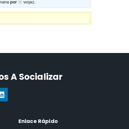
mana
por
wqaz
.
s A Socializar
Enlace Rápido