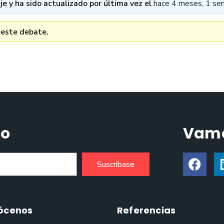
e y ha sido actualizado por última vez el
hace 4 meses, 1 se
 este debate.
do
Vamo
Suscríbase
ócenos
Referencias