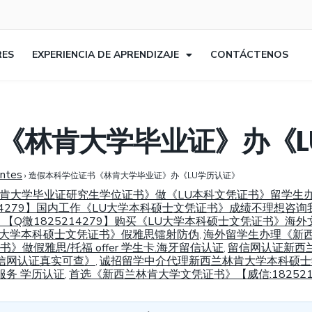
RES
EXPERIENCIA DE APRENDIZAJE
CONTÁCTENOS
《林肯大学毕业证》办《L
entes
›
造假本科学位证书《林肯大学毕业证》办《LU学历认证》
新西兰林肯大学毕业证研究生学位证书》做《LU本科文凭证书》留学
4279】国内工作《LU大学本科硕士文凭证书》成绩不理想咨询我
Q微1825214279】购买《LU大学本科硕士文凭证书》海
《LU大学本科硕士文凭证书》假雅思镭射防伪
海外留学生办理《新
,
书》做假雅思/托福 offer 学生卡.海牙留信认证
留信网认证新西兰
,
信网认证真实可查》
诚招留学中介代理新西兰林肯大学本科硕士学历
,
服务 学历认证
首选《新西兰林肯大学文凭证书》【威信:18252
,