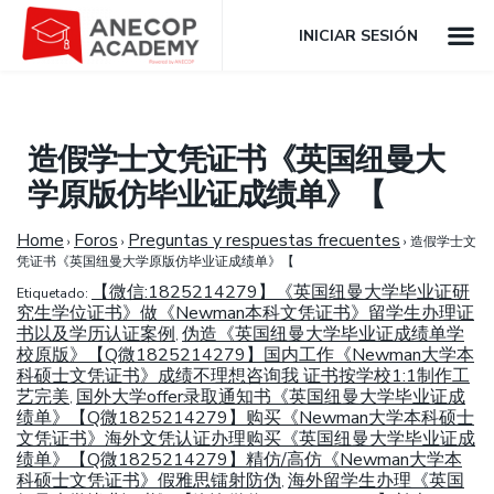
INICIAR SESIÓN
造假学士文凭证书《英国纽曼大
学原版仿毕业证成绩单》【
Home
Foros
Preguntas y respuestas frecuentes
›
›
›
造假学士文
凭证书《英国纽曼大学原版仿毕业证成绩单》【
【微信:1825214279】《英国纽曼大学毕业证研
Etiquetado:
究生学位证书》做《Newman本科文凭证书》留学生办理证
书以及学历认证案例
伪造《英国纽曼大学毕业证成绩单学
,
校原版》【Q微1825214279】国内工作《Newman大学本
科硕士文凭证书》成绩不理想咨询我 证书按学校1:1制作工
艺完美
国外大学offer录取通知书《英国纽曼大学毕业证成
,
绩单》【Q微1825214279】购买《Newman大学本科硕士
文凭证书》海外文凭认证办理购买《英国纽曼大学毕业证成
绩单》【Q微1825214279】精仿/高仿《Newman大学本
科硕士文凭证书》假雅思镭射防伪
海外留学生办理《英国
,