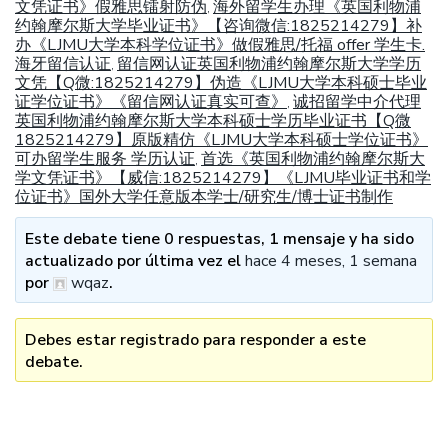
文凭证书》假雅思镭射防伪
海外留学生办理《英国利物浦
,
约翰摩尔斯大学毕业证书》【咨询微信:1825214279】补
办《LJMU大学本科学位证书》做假雅思/托福 offer 学生卡.
海牙留信认证
留信网认证英国利物浦约翰摩尔斯大学学历
,
文凭【Q微:1825214279】伪造《LJMU大学本科硕士毕业
证学位证书》《留信网认证真实可查》
诚招留学中介代理
,
英国利物浦约翰摩尔斯大学本科硕士学历毕业证书【Q微
1825214279】原版精仿《LJMU大学本科硕士学位证书》
可办留学生服务 学历认证
首选《英国利物浦约翰摩尔斯大
,
学文凭证书》【威信:1825214279】《LJMU毕业证书和学
位证书》国外大学任意版本学士/研究生/博士证书制作
Este debate tiene 0 respuestas, 1 mensaje y ha sido
actualizado por última vez el
hace 4 meses, 1 semana
por
wqaz
.
Debes estar registrado para responder a este
debate.