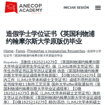
INICIAR SESIÓN
造假学士学位证书《英国利物浦
约翰摩尔斯大学原版仿毕业
Home
Foros
Preguntas y respuestas frecuentes
›
›
›
造假学士学
位证书《英国利物浦约翰摩尔斯大学原版仿毕业
【微信:1825214279】《英国利物浦约翰摩尔斯
Etiquetado:
大学毕业证研究生学位证书》做《LJMU本科文凭证书》留
学生办理证书以及学历认证案例
伪造《英国利物浦约翰摩
,
尔斯大学毕业证成绩单学校原版》【Q微1825214279】国
内工作《LJMU大学本科硕士文凭证书》成绩不理想咨询我
证书按学校1:1制作工艺完美
国外大学offer录取通知书《英
,
国利物浦约翰摩尔斯大学毕业证成绩单》【Q微
1825214279】购买《LJMU大学本科硕士文凭证书》海外
文凭认证办理购买《英国利物浦约翰摩尔斯大学毕业证成绩
单》【Q微1825214279】精仿/高仿《LJMU大学本科硕士