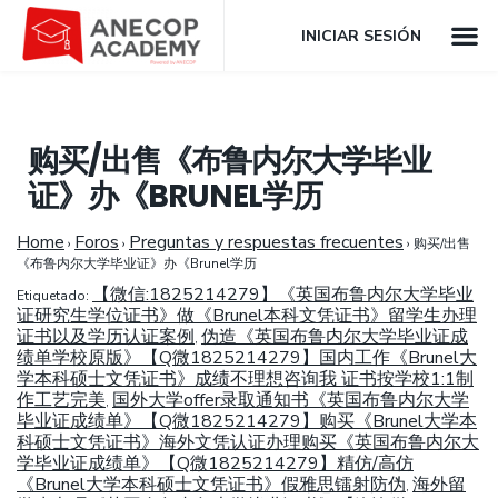
INICIAR SESIÓN
购买/出售《布鲁内尔大学毕业
证》办《BRUNEL学历
Home
Foros
Preguntas y respuestas frecuentes
›
›
›
购买/出售
《布鲁内尔大学毕业证》办《Brunel学历
【微信:1825214279】《英国布鲁内尔大学毕业
Etiquetado:
证研究生学位证书》做《Brunel本科文凭证书》留学生办理
证书以及学历认证案例
伪造《英国布鲁内尔大学毕业证成
,
绩单学校原版》【Q微1825214279】国内工作《Brunel大
学本科硕士文凭证书》成绩不理想咨询我 证书按学校1:1制
作工艺完美
国外大学offer录取通知书《英国布鲁内尔大学
,
毕业证成绩单》【Q微1825214279】购买《Brunel大学本
科硕士文凭证书》海外文凭认证办理购买《英国布鲁内尔大
学毕业证成绩单》【Q微1825214279】精仿/高仿
《Brunel大学本科硕士文凭证书》假雅思镭射防伪
海外留
,