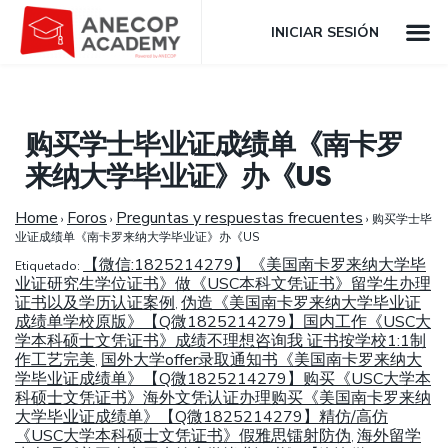
INICIAR SESIÓN
购买学士毕业证成绩单《南卡罗
来纳大学毕业证》办《US
Home
Foros
Preguntas y respuestas frecuentes
›
›
›
购买学士毕
业证成绩单《南卡罗来纳大学毕业证》办《US
【微信:1825214279】《美国南卡罗来纳大学毕
Etiquetado:
业证研究生学位证书》做《USC本科文凭证书》留学生办理
证书以及学历认证案例
伪造《美国南卡罗来纳大学毕业证
,
成绩单学校原版》【Q微1825214279】国内工作《USC大
学本科硕士文凭证书》成绩不理想咨询我 证书按学校1:1制
作工艺完美
国外大学offer录取通知书《美国南卡罗来纳大
,
学毕业证成绩单》【Q微1825214279】购买《USC大学本
科硕士文凭证书》海外文凭认证办理购买《美国南卡罗来纳
大学毕业证成绩单》【Q微1825214279】精仿/高仿
《USC大学本科硕士文凭证书》假雅思镭射防伪
海外留学
,