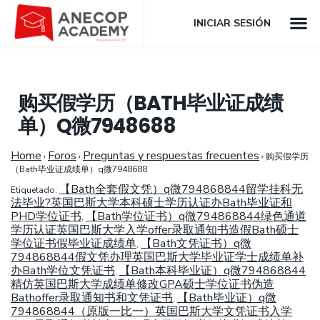
INICIAR SESIÓN
购买假学历（BATH毕业证成绩
单）Q微7948688
Home
Foros
Preguntas y respuestas frecuentes
›
›
›
购买假学历
（Bath毕业证成绩单）q微7948688
【Bath全套假文凭）q微794868844留学挂科无
Etiquetado:
法毕业?英国巴斯大学本科硕士学历认证办Bath毕业证和
PHD学位证书
【Bath学位证书）q微794868844绿色通道
,
学历认证英国巴斯大学入学offer录取通知书造假Bath硕士
学位证书假毕业证成绩单
【Bath文凭证书）q微
,
794868844假文凭办理英国巴斯大学毕业证学士成绩单补
办Bath学位文凭证书
【Bath本科毕业证）q微794868844
,
精仿英国巴斯大学成绩单修改GPA硕士学位证书伪造
Bathoffer录取通知书和文凭证书
【Bath毕业证）q微
,
794868844（原版一比一）英国巴斯大学文凭证书入学