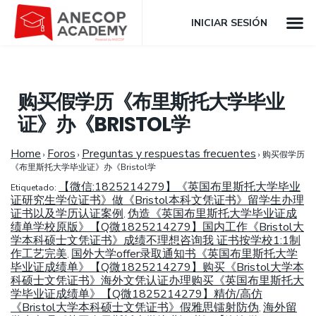
INICIAR SESIÓN
购买假学历《布里斯托大学毕业
证》办《BRISTOL学
Home
Foros
Preguntas y respuestas frecuentes
›
›
›
购买假学历
《布里斯托大学毕业证》办《Bristol学
【微信:1825214279】《英国布里斯托大学毕业
Etiquetado:
证研究生学位证书》做《Bristol本科文凭证书》留学生办理
证书以及学历认证案例
伪造《英国布里斯托大学毕业证成
,
绩单学校原版》【Q微1825214279】国内工作《Bristol大
学本科硕士文凭证书》成绩不理想咨询我 证书按学校1:1制
作工艺完美
国外大学offer录取通知书《英国布里斯托大学
,
毕业证成绩单》【Q微1825214279】购买《Bristol大学本
科硕士文凭证书》海外文凭认证办理购买《英国布里斯托大
学毕业证成绩单》【Q微1825214279】精仿/高仿
《Bristol大学本科硕士文凭证书》假雅思镭射防伪
海外留
,