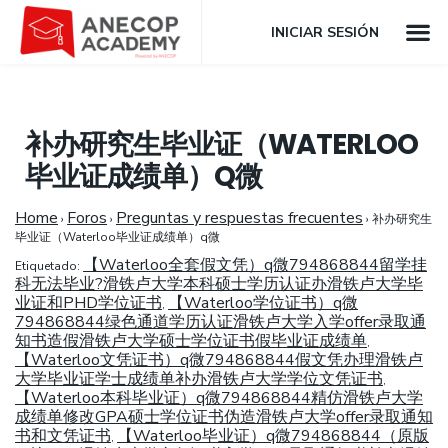
INICIAR SESIÓN
补办研究生毕业证（WATERLOO
毕业证成绩单）Q微
Home
Foros
Preguntas y respuestas frecuentes
›
›
›
补办研究生
毕业证（Waterloo毕业证成绩单）q微
【Waterloo全套假文凭）q微794868844留学挂
Etiquetado:
科无法毕业?滑铁卢大学本科硕士学历认证办滑铁卢大学毕
业证和PHD学位证书
【Waterloo学位证书）q微
,
794868844绿色通道学历认证滑铁卢大学入学offer录取通
知书造假滑铁卢大学硕士学位证书假毕业证成绩单
,
【Waterloo文凭证书）q微794868844假文凭办理滑铁卢
大学毕业证学士成绩单补办滑铁卢大学学位文凭证书
,
【Waterloo本科毕业证）q微794868844精仿滑铁卢大学
成绩单修改GPA硕士学位证书伪造滑铁卢大学offer录取通知
书和文凭证书
【Waterloo毕业证）q微794868844（原版
,