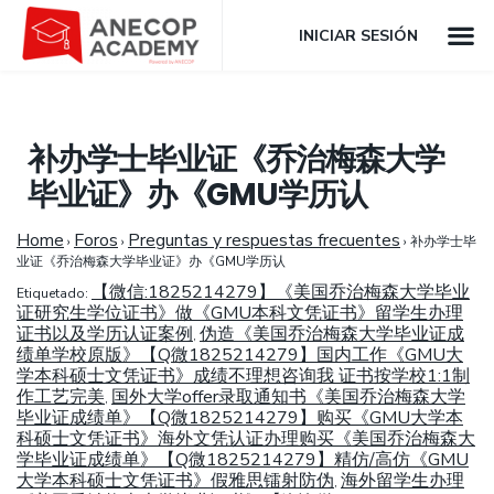
INICIAR SESIÓN
补办学士毕业证《乔治梅森大学
毕业证》办《GMU学历认
Home
Foros
Preguntas y respuestas frecuentes
›
›
›
补办学士毕
业证《乔治梅森大学毕业证》办《GMU学历认
【微信:1825214279】《美国乔治梅森大学毕业
Etiquetado:
证研究生学位证书》做《GMU本科文凭证书》留学生办理
证书以及学历认证案例
伪造《美国乔治梅森大学毕业证成
,
绩单学校原版》【Q微1825214279】国内工作《GMU大
学本科硕士文凭证书》成绩不理想咨询我 证书按学校1:1制
作工艺完美
国外大学offer录取通知书《美国乔治梅森大学
,
毕业证成绩单》【Q微1825214279】购买《GMU大学本
科硕士文凭证书》海外文凭认证办理购买《美国乔治梅森大
学毕业证成绩单》【Q微1825214279】精仿/高仿《GMU
大学本科硕士文凭证书》假雅思镭射防伪
海外留学生办理
,