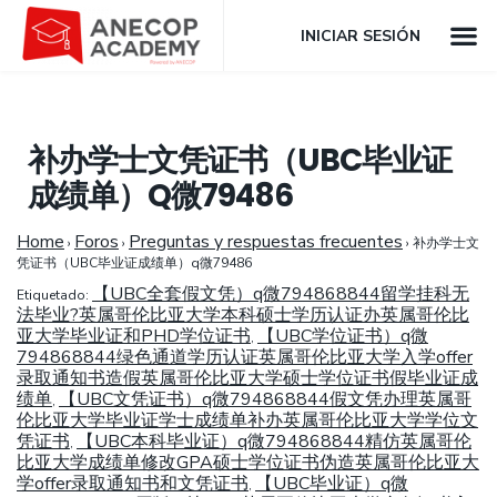
INICIAR SESIÓN
补办学士文凭证书（UBC毕业证
成绩单）Q微79486
Home
Foros
Preguntas y respuestas frecuentes
›
›
›
补办学士文
凭证书（UBC毕业证成绩单）q微79486
【UBC全套假文凭）q微794868844留学挂科无
Etiquetado:
法毕业?英属哥伦比亚大学本科硕士学历认证办英属哥伦比
亚大学毕业证和PHD学位证书
【UBC学位证书）q微
,
794868844绿色通道学历认证英属哥伦比亚大学入学offer
录取通知书造假英属哥伦比亚大学硕士学位证书假毕业证成
绩单
【UBC文凭证书）q微794868844假文凭办理英属哥
,
伦比亚大学毕业证学士成绩单补办英属哥伦比亚大学学位文
凭证书
【UBC本科毕业证）q微794868844精仿英属哥伦
,
比亚大学成绩单修改GPA硕士学位证书伪造英属哥伦比亚大
学offer录取通知书和文凭证书
【UBC毕业证）q微
,