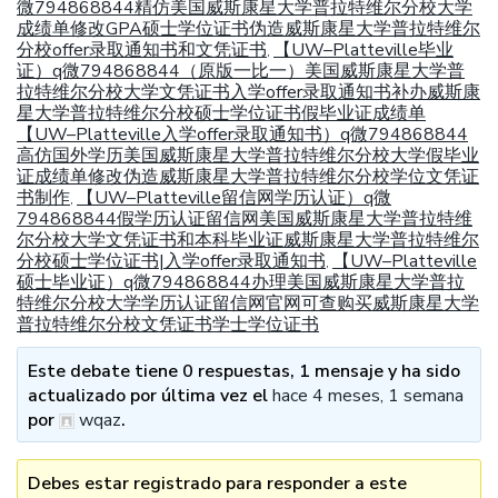
微794868844精仿美国威斯康星大学普拉特维尔分校大学
成绩单修改GPA硕士学位证书伪造威斯康星大学普拉特维尔
分校offer录取通知书和文凭证书
【UW–Platteville毕业
,
证）q微794868844（原版一比一）美国威斯康星大学普
拉特维尔分校大学文凭证书入学offer录取通知书补办威斯康
星大学普拉特维尔分校硕士学位证书假毕业证成绩单
【UW–Platteville入学offer录取通知书）q微794868844
高仿国外学历美国威斯康星大学普拉特维尔分校大学假毕业
证成绩单修改伪造威斯康星大学普拉特维尔分校学位文凭证
书制作
【UW–Platteville留信网学历认证）q微
,
794868844假学历认证留信网美国威斯康星大学普拉特维
尔分校大学文凭证书和本科毕业证威斯康星大学普拉特维尔
分校硕士学位证书|入学offer录取通知书
【UW–Platteville
,
硕士毕业证）q微794868844办理美国威斯康星大学普拉
特维尔分校大学学历认证留信网官网可查购买威斯康星大学
普拉特维尔分校文凭证书学士学位证书
Este debate tiene 0 respuestas, 1 mensaje y ha sido
actualizado por última vez el
hace 4 meses, 1 semana
por
wqaz
.
Debes estar registrado para responder a este