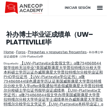
INICIAR SESIÓN
补办博士毕业证成绩单（UW–
PLATTEVILLE毕
Home
Foros
Preguntas y respuestas frecuentes
›
›
›
补办博士毕
业证成绩单（UW–Platteville毕
【UW–Platteville全套假文凭）q微794868844
Etiquetado:
留学挂科无法毕业?美国威斯康星大学普拉特维尔分校大学
本科硕士学历认证办威斯康星大学普拉特维尔分校毕业证和
PHD学位证书
【UW–Platteville学位证书）q微
,
794868844绿色通道学历认证美国威斯康星大学普拉特维
尔分校大学入学offer录取通知书造假威斯康星大学普拉特维
尔分校硕士学位证书假毕业证成绩单
【UW–Platteville文
,
凭证书）q微794868844假文凭办理美国威斯康星大学普
拉特维尔分校大学毕业证学士成绩单补办威斯康星大学普拉
特维尔分校学位文凭证书
【UW–Platteville本科毕业证）q
,