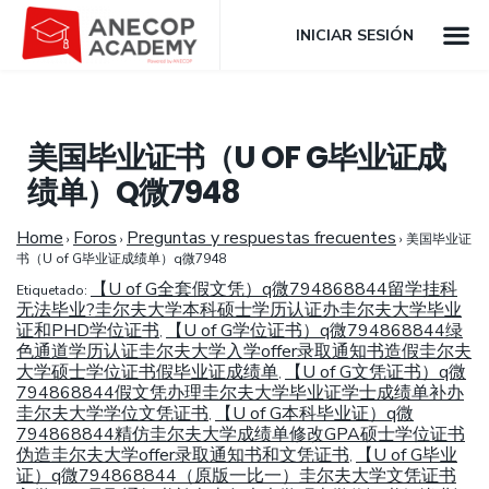
INICIAR SESIÓN
美国毕业证书（U OF G毕业证成
绩单）Q微7948
Home
Foros
Preguntas y respuestas frecuentes
›
›
›
美国毕业证
书（U of G毕业证成绩单）q微7948
【U of G全套假文凭）q微794868844留学挂科
Etiquetado:
无法毕业?圭尔夫大学本科硕士学历认证办圭尔夫大学毕业
证和PHD学位证书
【U of G学位证书）q微794868844绿
,
色通道学历认证圭尔夫大学入学offer录取通知书造假圭尔夫
大学硕士学位证书假毕业证成绩单
【U of G文凭证书）q微
,
794868844假文凭办理圭尔夫大学毕业证学士成绩单补办
圭尔夫大学学位文凭证书
【U of G本科毕业证）q微
,
794868844精仿圭尔夫大学成绩单修改GPA硕士学位证书
伪造圭尔夫大学offer录取通知书和文凭证书
【U of G毕业
,
证）q微794868844（原版一比一）圭尔夫大学文凭证书