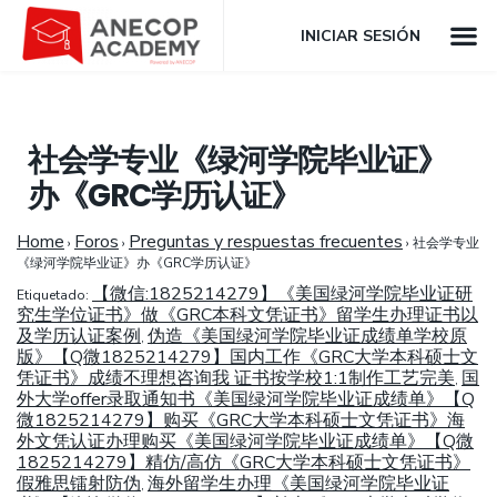
INICIAR SESIÓN
社会学专业《绿河学院毕业证》
办《GRC学历认证》
Home
Foros
Preguntas y respuestas frecuentes
›
›
›
社会学专业
《绿河学院毕业证》办《GRC学历认证》
【微信:1825214279】《美国绿河学院毕业证研
Etiquetado:
究生学位证书》做《GRC本科文凭证书》留学生办理证书以
及学历认证案例
伪造《美国绿河学院毕业证成绩单学校原
,
版》【Q微1825214279】国内工作《GRC大学本科硕士文
凭证书》成绩不理想咨询我 证书按学校1:1制作工艺完美
国
,
外大学offer录取通知书《美国绿河学院毕业证成绩单》【Q
微1825214279】购买《GRC大学本科硕士文凭证书》海
外文凭认证办理购买《美国绿河学院毕业证成绩单》【Q微
1825214279】精仿/高仿《GRC大学本科硕士文凭证书》
假雅思镭射防伪
海外留学生办理《美国绿河学院毕业证
,