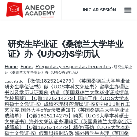
INICIAR SESIÓN
研究生毕业证《桑德兰大学毕业
证》办《U办O办S学历认
Home
Foros
Preguntas y respuestas frecuentes
›
›
›
研究生毕业
证《桑德兰大学毕业证》办《U办O办S学历认
【微信:1825214279】《英国桑德兰大学毕业证
Etiquetado:
研究生学位证书》做《U.O.S本科文凭证书》留学生办理证
书以及学历认证案例
伪造《英国桑德兰大学毕业证成绩单
,
学校原版》【Q微1825214279】国内工作《U.O.S大学本
科硕士文凭证书》成绩不理想咨询我 证书按学校1:1制作工
艺完美
国外大学offer录取通知书《英国桑德兰大学毕业证
,
成绩单》【Q微1825214279】购买《U.O.S大学本科硕士
文凭证书》海外文凭认证办理购买《英国桑德兰大学毕业证
成绩单》【Q微1825214279】精仿/高仿《U.O.S大学本科
硕士文凭证书》假雅思镭射防伪
海外留学生办理《英国桑
,