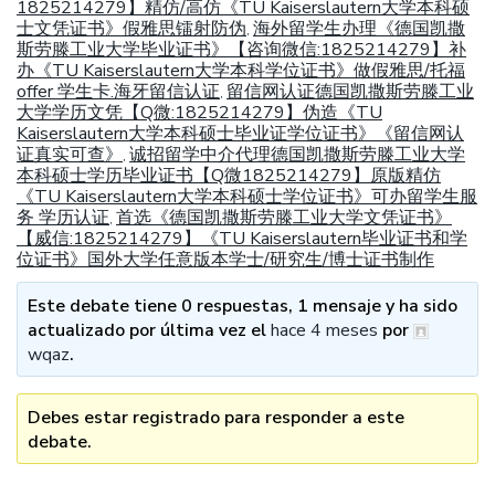
1825214279】精仿/高仿《TU Kaiserslautern大学本科硕
士文凭证书》假雅思镭射防伪
海外留学生办理《德国凯撒
,
斯劳滕工业大学毕业证书》【咨询微信:1825214279】补
办《TU Kaiserslautern大学本科学位证书》做假雅思/托福
offer 学生卡.海牙留信认证
留信网认证德国凯撒斯劳滕工业
,
大学学历文凭【Q微:1825214279】伪造《TU
Kaiserslautern大学本科硕士毕业证学位证书》《留信网认
证真实可查》
诚招留学中介代理德国凯撒斯劳滕工业大学
,
本科硕士学历毕业证书【Q微1825214279】原版精仿
《TU Kaiserslautern大学本科硕士学位证书》可办留学生服
务 学历认证
首选《德国凯撒斯劳滕工业大学文凭证书》
,
【威信:1825214279】《TU Kaiserslautern毕业证书和学
位证书》国外大学任意版本学士/研究生/博士证书制作
Este debate tiene 0 respuestas, 1 mensaje y ha sido
actualizado por última vez el
hace 4 meses
por
wqaz
.
Debes estar registrado para responder a este
debate.