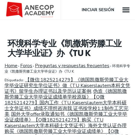
INICIAR SESIÓN
环境科学专业《凯撒斯劳滕工业
大学毕业证》办《TU K
Home
Foros
Preguntas y respuestas frecuentes
›
›
›
环境科学专
业《凯撒斯劳滕工业大学毕业证》办《TU K
【微信:1825214279】《德国凯撒斯劳滕工业大
Etiquetado:
学毕业证研究生学位证书》做《TU Kaiserslautern本科文凭
证书》留学生办理证书以及学历认证案例
伪造《德国凯撒
,
斯劳滕工业大学毕业证成绩单学校原版》【Q微
1825214279】国内工作《TU Kaiserslautern大学本科硕
士文凭证书》成绩不理想咨询我 证书按学校1:1制作工艺完
美
国外大学offer录取通知书《德国凯撒斯劳滕工业大学毕
,
业证成绩单》【Q微1825214279】购买《TU
Kaiserslautern大学本科硕士文凭证书》海外文凭认证办理
购买《德国凯撒斯劳滕工业大学毕业证成绩单》【Q微