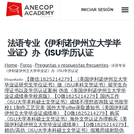
INICIAR SESIÓN
法语专业《伊利诺伊州立大学毕
业证》办《ISU学历认证
Home
Foros
Preguntas y respuestas frecuentes
›
›
›
法语专业
《伊利诺伊州立大学毕业证》办《ISU学历认证
【微信:1825214279】《美国伊利诺伊州立大学
Etiquetado:
毕业证研究生学位证书》做《ISU本科文凭证书》留学生办
理证书以及学历认证案例
伪造《美国伊利诺伊州立大学毕
,
业证成绩单学校原版》【Q微1825214279】国内工作
《ISU大学本科硕士文凭证书》成绩不理想咨询我 证书按学
校1:1制作工艺完美
国外大学offer录取通知书《美国伊利诺
,
伊州立大学毕业证成绩单》【Q微1825214279】购买
《ISU大学本科硕士文凭证书》海外文凭认证办理购买《美
国伊利诺伊州立大学毕业证成绩单》【Q微1825214279】
精仿/高仿《ISU大学本科硕士文凭证书》假雅思镭射防伪
,