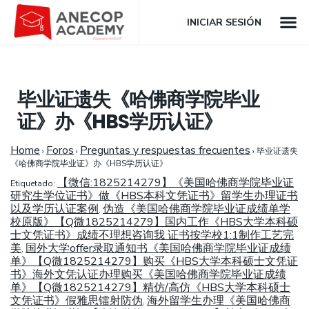
INICIAR SESIÓN
毕业证遗失《哈佛商学院毕业
证》办《HBS学历认证》
Home
Foros
Preguntas y respuestas frecuentes
›
›
›
毕业证遗失
《哈佛商学院毕业证》办《HBS学历认证》
【微信:1825214279】《美国哈佛商学院毕业证
Etiquetado:
研究生学位证书》做《HBS本科文凭证书》留学生办理证书
以及学历认证案例
伪造《美国哈佛商学院毕业证成绩单学
,
校原版》【Q微1825214279】国内工作《HBS大学本科硕
士文凭证书》成绩不理想咨询我 证书按学校1:1制作工艺完
美
国外大学offer录取通知书《美国哈佛商学院毕业证成绩
,
单》【Q微1825214279】购买《HBS大学本科硕士文凭证
书》海外文凭认证办理购买《美国哈佛商学院毕业证成绩
单》【Q微1825214279】精仿/高仿《HBS大学本科硕士
文凭证书》假雅思镭射防伪
海外留学生办理《美国哈佛商
,