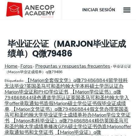
INICIAR SESIÓN
毕业证公证（MARJON毕业证成
绩单）Q微79486
Home
Foros
Preguntas y respuestas frecuentes
›
›
›
毕业证公证
（Marjon毕业证成绩单）q微79486
【Marjon全套假文凭）q微794868844留学挂科
Etiquetado:
无法毕业?英国圣马可和圣约翰大学本科硕士学历认证办
Marjon毕业证和PHD学位证书
【Marjon学位证书）q微
,
794868844绿色通道学历认证英国圣马可和圣约翰大学入
学offer录取通知书造假Marjon硕士学位证书假毕业证成绩
单
【Marjon文凭证书）q微794868844假文凭办理英国圣
,
马可和圣约翰大学毕业证学士成绩单补办Marjon学位文凭证
书
【Marjon本科毕业证）q微794868844精仿英国圣马可
,
和圣约翰大学成绩单修改GPA硕士学位证书伪造Marjonoffer
录取通知书和文凭证书
【Marjon毕业证）q微
,