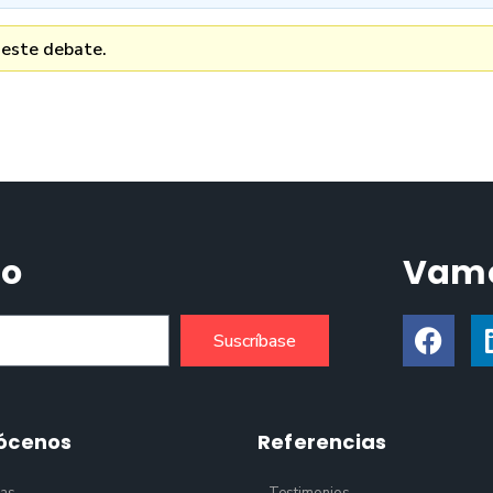
 este debate.
do
Vamo
Suscríbase
ócenos
Referencias