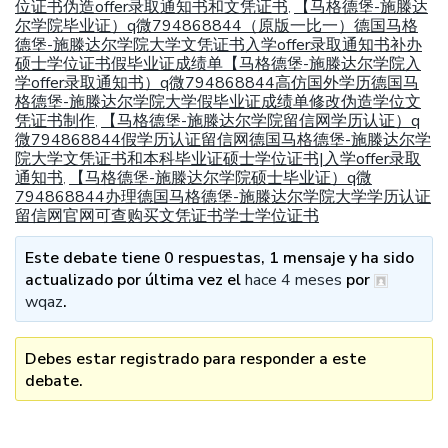
位证书伪造offer录取通知书和文凭证书
【马格德堡-施滕达
,
尔学院毕业证）q微794868844（原版一比一）德国马格
德堡-施滕达尔学院大学文凭证书入学offer录取通知书补办
硕士学位证书假毕业证成绩单【马格德堡-施滕达尔学院入
学offer录取通知书）q微794868844高仿国外学历德国马
格德堡-施滕达尔学院大学假毕业证成绩单修改伪造学位文
凭证书制作
【马格德堡-施滕达尔学院留信网学历认证）q
,
微794868844假学历认证留信网德国马格德堡-施滕达尔学
院大学文凭证书和本科毕业证硕士学位证书|入学offer录取
通知书
【马格德堡-施滕达尔学院硕士毕业证）q微
,
794868844办理德国马格德堡-施滕达尔学院大学学历认证
留信网官网可查购买文凭证书学士学位证书
Este debate tiene 0 respuestas, 1 mensaje y ha sido
actualizado por última vez el
hace 4 meses
por
wqaz
.
Debes estar registrado para responder a este
debate.