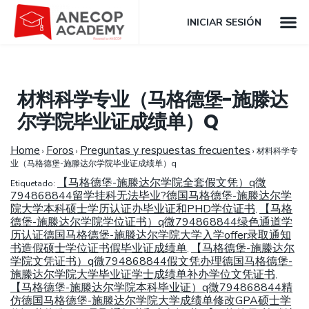
INICIAR SESIÓN
材料科学专业（马格德堡-施滕达
尔学院毕业证成绩单）Q
Home
Foros
Preguntas y respuestas frecuentes
›
›
›
材料科学专
业（马格德堡-施滕达尔学院毕业证成绩单）q
【马格德堡-施滕达尔学院全套假文凭）q微
Etiquetado:
794868844留学挂科无法毕业?德国马格德堡-施滕达尔学
院大学本科硕士学历认证办毕业证和PHD学位证书
【马格
,
德堡-施滕达尔学院学位证书）q微794868844绿色通道学
历认证德国马格德堡-施滕达尔学院大学入学offer录取通知
书造假硕士学位证书假毕业证成绩单
【马格德堡-施滕达尔
,
学院文凭证书）q微794868844假文凭办理德国马格德堡-
施滕达尔学院大学毕业证学士成绩单补办学位文凭证书
,
【马格德堡-施滕达尔学院本科毕业证）q微794868844精
仿德国马格德堡-施滕达尔学院大学成绩单修改GPA硕士学