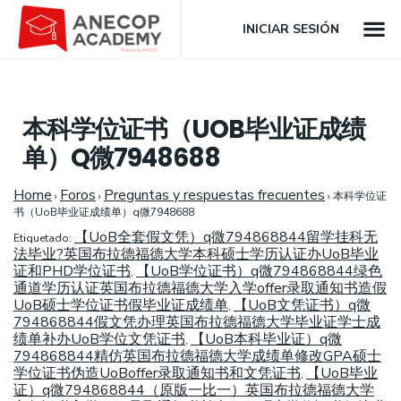
INICIAR SESIÓN
本科学位证书（UOB毕业证成绩
单）Q微7948688
Home
Foros
Preguntas y respuestas frecuentes
›
›
›
本科学位证
书（UoB毕业证成绩单）q微7948688
【UoB全套假文凭）q微794868844留学挂科无
Etiquetado:
法毕业?英国布拉德福德大学本科硕士学历认证办UoB毕业
证和PHD学位证书
【UoB学位证书）q微794868844绿色
,
通道学历认证英国布拉德福德大学入学offer录取通知书造假
UoB硕士学位证书假毕业证成绩单
【UoB文凭证书）q微
,
794868844假文凭办理英国布拉德福德大学毕业证学士成
绩单补办UoB学位文凭证书
【UoB本科毕业证）q微
,
794868844精仿英国布拉德福德大学成绩单修改GPA硕士
学位证书伪造UoBoffer录取通知书和文凭证书
【UoB毕业
,
证）q微794868844（原版一比一）英国布拉德福德大学