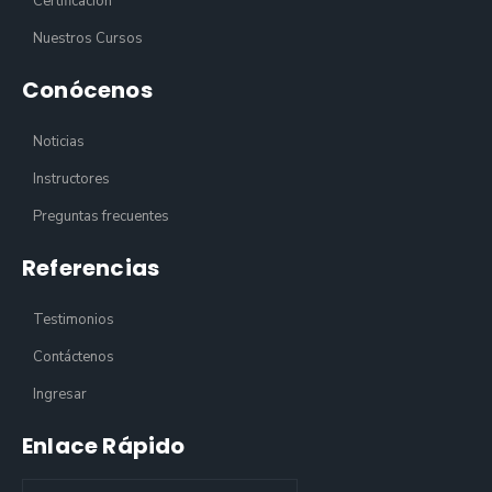
Certificación
Nuestros Cursos
Conócenos
Noticias
Instructores
Preguntas frecuentes
Referencias
Testimonios
Contáctenos
Ingresar
Enlace Rápido