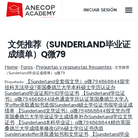
INICIAR SESIÓN
文凭推荐（SUNDERLAND毕业证
成绩单）Q微79
Home
Foros
Preguntas y respuestas frecuentes
›
›
›
文凭推荐
（Sunderland毕业证成绩单）q微79
【Sunderland全套假文凭）q微794868844留学
Etiquetado:
挂科无法毕业?英国桑德兰大学本科硕士学历认证办
Sunderland毕业证和PHD学位证书
【Sunderland学位证
,
书）q微794868844绿色通道学历认证英国桑德兰大学入
学offer录取通知书造假Sunderland硕士学位证书假毕业证成
绩单
【Sunderland文凭证书）q微794868844假文凭办理
,
英国桑德兰大学毕业证学士成绩单补办Sunderland学位文凭
证书
【Sunderland本科毕业证）q微794868844精仿英国
,
桑德兰大学成绩单修改GPA硕士学位证书伪造
Sunderlandoffer录取通知书和文凭证书
【Sunderland毕业
,