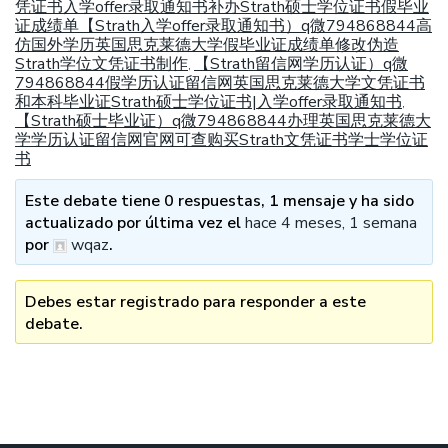
凭证书入学offer录取通知书补办Strath硕士学位证书假毕业
证成绩单【Strath入学offer录取通知书）q微794868844高
仿国外学历英国思克莱德大学假毕业证成绩单修改伪造
Strath学位文凭证书制作
【Strath留信网学历认证）q微
,
794868844假学历认证留信网英国思克莱德大学文凭证书
和本科毕业证Strath硕士学位证书|入学offer录取通知书
,
【Strath硕士毕业证）q微794868844办理英国思克莱德大
学学历认证留信网官网可查购买Strath文凭证书学士学位证
书
Este debate tiene 0 respuestas, 1 mensaje y ha sido
actualizado por última vez el
hace 4 meses, 1 semana
por
wqaz
.
Debes estar registrado para responder a este
debate.