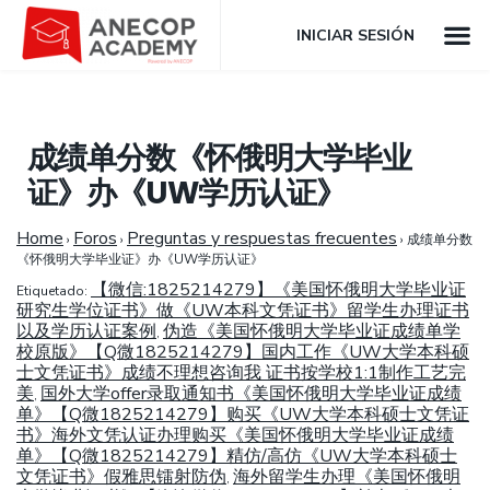
INICIAR SESIÓN
成绩单分数《怀俄明大学毕业
证》办《UW学历认证》
Home
Foros
Preguntas y respuestas frecuentes
›
›
›
成绩单分数
《怀俄明大学毕业证》办《UW学历认证》
【微信:1825214279】《美国怀俄明大学毕业证
Etiquetado:
研究生学位证书》做《UW本科文凭证书》留学生办理证书
以及学历认证案例
伪造《美国怀俄明大学毕业证成绩单学
,
校原版》【Q微1825214279】国内工作《UW大学本科硕
士文凭证书》成绩不理想咨询我 证书按学校1:1制作工艺完
美
国外大学offer录取通知书《美国怀俄明大学毕业证成绩
,
单》【Q微1825214279】购买《UW大学本科硕士文凭证
书》海外文凭认证办理购买《美国怀俄明大学毕业证成绩
单》【Q微1825214279】精仿/高仿《UW大学本科硕士
文凭证书》假雅思镭射防伪
海外留学生办理《美国怀俄明
,