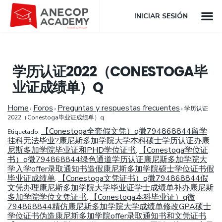
INICIAR SESIÓN
学历认证2022（CONESTOGA毕
业证成绩单）Q
Home
Foros
Preguntas y respuestas frecuentes
›
›
›
学历认证
2022（Conestoga毕业证成绩单）q
【Conestoga全套假文凭）q微794868844留学
Etiquetado:
挂科无法毕业?康尼斯多加学院大学本科硕士学历认证办康
尼斯多加学院毕业证和PHD学位证书
【Conestoga学位证
,
书）q微794868844绿色通道学历认证康尼斯多加学院大
学入学offer录取通知书造假康尼斯多加学院硕士学位证书假
毕业证成绩单
【Conestoga文凭证书）q微794868844假
,
文凭办理康尼斯多加学院大学毕业证学士成绩单补办康尼斯
多加学院学位文凭证书
【Conestoga本科毕业证）q微
,
794868844精仿康尼斯多加学院大学成绩单修改GPA硕士
学位证书伪造康尼斯多加学院offer录取通知书和文凭证书
,