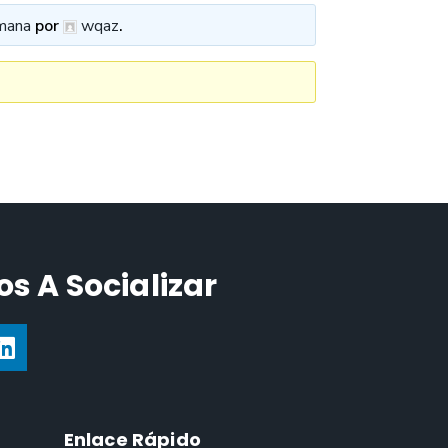
mana
por
wqaz
.
s A Socializar
Enlace Rápido