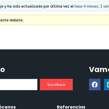
e y ha sido actualizado por última vez el
hace 4 meses, 1 se
 este debate.
do
Vamo
Suscríbase
ócenos
Referencias