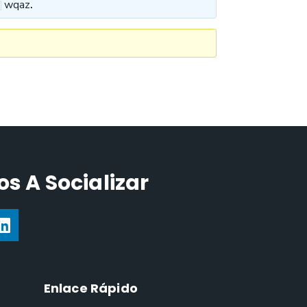
wqaz
.
s A Socializar
Enlace Rápido