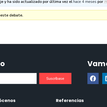
e y ha sido actualizado por última vez el
hace 4 meses
por
 este debate.
do
Vamo
Suscríbase
ócenos
Referencias