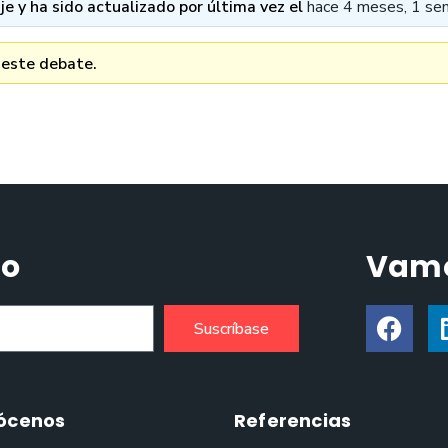
e y ha sido actualizado por última vez el
hace 4 meses, 1 se
 este debate.
do
Vamo
Suscríbase
ócenos
Referencias