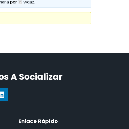
mana
por
wqaz
.
s A Socializar
Enlace Rápido