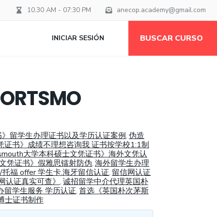
10.30 AM - 07:30 PM
anecop.academy@gmail.com
BUSCAR CURSO
INICIAR SESIÓN
RTSMO
凭证书》留学生办理证书以及学历认证案例
伪造
,
文凭证书》成绩不理想咨询我 证书按学校1:1制
tsmouth大学本科硕士文凭证书》海外文凭认
硕士文凭证书》假雅思镭射防伪
海外留学生办理
,
福 offer 学生卡.海牙留信认证
留信网认证
,
留信网认证真实可查》
诚招留学中介代理英国朴
,
可办留学生服务 学历认证
首选《英国朴次茅斯
,
/博士证书制作