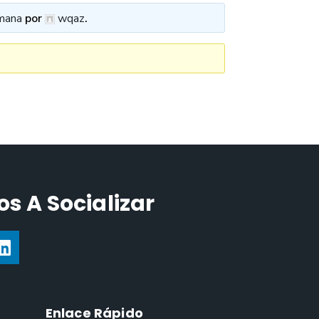
mana
por
wqaz
.
s A Socializar
Enlace Rápido