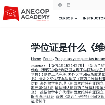
CURSOS
INSTRUCTO
学位证是什么《维
Home
Foros
Preguntas y respuestas frecu
›
›
【微信:1825214279】《
Etiquetado:
伪造《新西兰维特利亚国立理工学院毕业证成绩
学校1:1制作工艺完美
国外大学offer录取
,
书》海外文凭认证办理购买《新西兰维特利亚国
防伪
海外留学生办理《新西兰维特利亚国立理工学
,
海牙留信认证
留信网认证新西兰维特利亚国立
,
查》
诚招留学中介代理新西兰维特利亚国立理
,
服务 学历认证
首选《新西兰维特利亚国立理工
,
证书制作