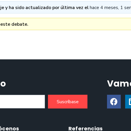
e y ha sido actualizado por última vez el
hace 4 meses, 1 se
 este debate.
do
Vamo
Suscríbase
ócenos
Referencias