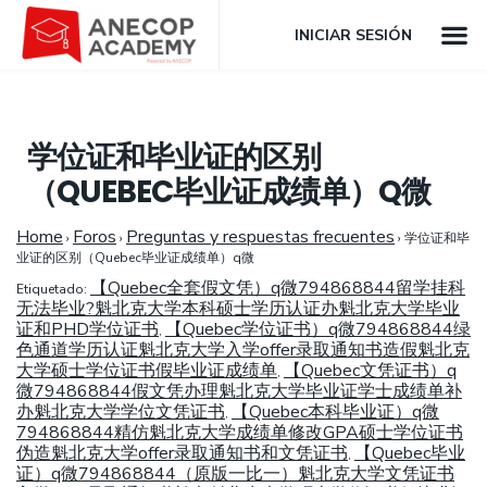
INICIAR SESIÓN
学位证和毕业证的区别
（QUEBEC毕业证成绩单）Q微
Home
Foros
Preguntas y respuestas frecuentes
›
›
›
学位证和毕
业证的区别（Quebec毕业证成绩单）q微
【Quebec全套假文凭）q微794868844留学挂科
Etiquetado:
无法毕业?魁北克大学本科硕士学历认证办魁北克大学毕业
证和PHD学位证书
【Quebec学位证书）q微794868844绿
,
色通道学历认证魁北克大学入学offer录取通知书造假魁北克
大学硕士学位证书假毕业证成绩单
【Quebec文凭证书）q
,
微794868844假文凭办理魁北克大学毕业证学士成绩单补
办魁北克大学学位文凭证书
【Quebec本科毕业证）q微
,
794868844精仿魁北克大学成绩单修改GPA硕士学位证书
伪造魁北克大学offer录取通知书和文凭证书
【Quebec毕业
,
证）q微794868844（原版一比一）魁北克大学文凭证书