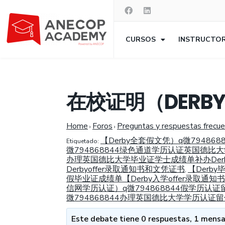
CURSOS
INSTRUCTO
在校证明（DERB
Home
Foros
Preguntas y respuestas frecu
›
›
【Derby全套假文凭）q微7948
Etiquetado:
微794868844绿色通道学历认证英国德比大
办理英国德比大学毕业证学士成绩单补办Der
Derbyoffer录取通知书和文凭证书
【Derb
,
假毕业证成绩单【Derby入学offer录取通
信网学历认证）q微794868844假学历认证
微794868844办理英国德比大学学历认证
Este debate tiene 0 respuestas, 1 mensaj