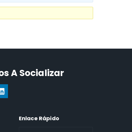
s A Socializar
Enlace Rápido