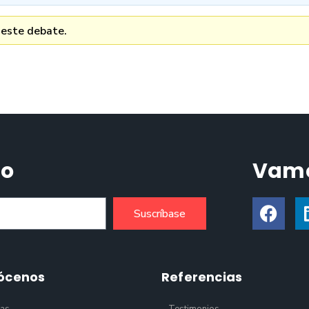
 este debate.
do
Vamo
Suscríbase
ócenos
Referencias