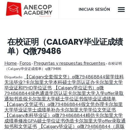
INICIAR SESIÓN
在校证明（CALGARY毕业证成绩
单）Q微79486
Home
Foros
Preguntas y respuestas frecuentes
›
›
›
在校证明
（Calgary毕业证成绩单）q微79486
【Calgary全套假文凭）q微794868844留学挂科
Etiquetado:
无法毕业?卡尔加里大学本科硕士学历认证办卡尔加里大学
毕业证和PHD学位证书
【Calgary学位证书）q微
,
794868844绿色通道学历认证卡尔加里大学入学offer录取
通知书造假卡尔加里大学硕士学位证书假毕业证成绩单
,
【Calgary文凭证书）q微794868844假文凭办理卡尔加里
大学毕业证学士成绩单补办卡尔加里大学学位文凭证书
,
【Calgary本科毕业证）q微794868844精仿卡尔加里大学
成绩单修改GPA硕士学位证书伪造卡尔加里大学offer录取通
知书和文凭证书
【Calgary毕业证）q微794868844（原版
,