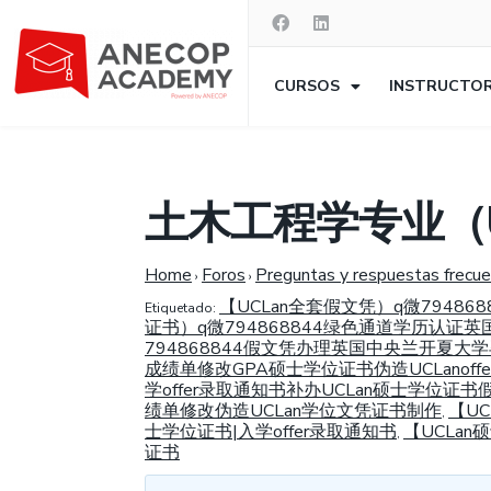
CURSOS
INSTRUCTO
土木工程学专业（U
Home
Foros
Preguntas y respuestas frecu
›
›
【UCLan全套假文凭）q微7948
Etiquetado:
证书）q微794868844绿色通道学历认证
794868844假文凭办理英国中央兰开夏大
成绩单修改GPA硕士学位证书伪造UCLanof
学offer录取通知书补办UCLan硕士学位证
绩单修改伪造UCLan学位文凭证书制作
【U
,
士学位证书|入学offer录取通知书
【UCLa
,
证书