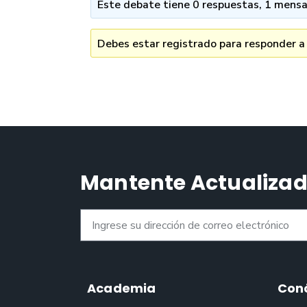
Este debate tiene 0 respuestas, 1 mensaj
Debes estar registrado para responder a
Mantente Actualiza
Academia
Con