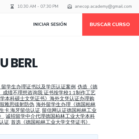
10.30 AM - 07:30 PM
anecop.academy@gmail.com
BUSCAR CURSO
INICIAR SESIÓN
BERL
证书》留学生办理证书以及学历认证案例
伪造《德
,
书》成绩不理想咨询我 证书按学校1:1制作工艺
lin大学本科硕士文凭证书》海外文凭认证办理购
书》假雅思镭射防伪
海外留学生办理《德国柏林
,
 学生卡.海牙留信认证
留信网认证德国柏林工业
,
》
诚招留学中介代理德国柏林工业大学本科
,
历认证
首选《德国柏林工业大学文凭证书》
,