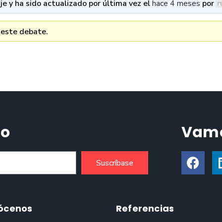
e y ha sido actualizado por última vez el
hace 4 meses
por
 este debate.
do
Vamo
Suscríbase
ócenos
Referencias