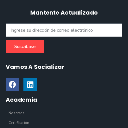
Mantente Actualizado
Suscríbase
Vamos A Socializar
Academia
Nosotros
Certificación