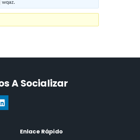
wqaz
.
s A Socializar
Enlace Rápido