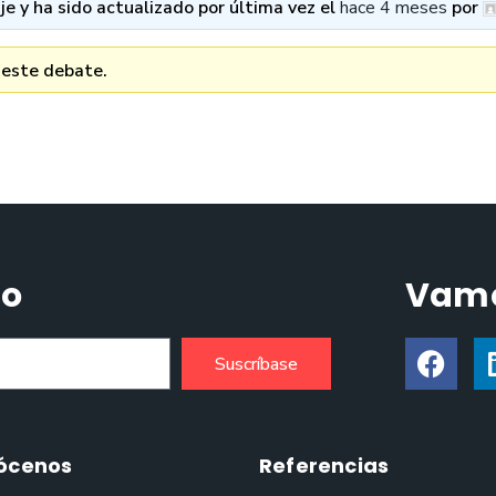
e y ha sido actualizado por última vez el
hace 4 meses
por
 este debate.
do
Vamo
Suscríbase
ócenos
Referencias