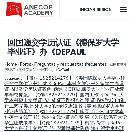
INICIAR SESIÓN
回国递交学历认证《德保罗大学
毕业证》办《DEPAUL
Home
Foros
Preguntas y respuestas frecuentes
›
›
›
回国递交学
历认证《德保罗大学毕业证》办《DePaul
【微信:1825214279】《美国德保罗大学毕业证
Etiquetado:
研究生学位证书》做《DePaul本科文凭证书》留学生办理
证书以及学历认证案例
伪造《美国德保罗大学毕业证成绩
,
单学校原版》【Q微1825214279】国内工作《DePaul大
学本科硕士文凭证书》成绩不理想咨询我 证书按学校1:1制
作工艺完美
国外大学offer录取通知书《美国德保罗大学毕
,
业证成绩单》【Q微1825214279】购买《DePaul大学本
科硕士文凭证书》海外文凭认证办理购买《美国德保罗大学
毕业证成绩单》【Q微1825214279】精仿/高仿《DePaul
大学本科硕士文凭证书》假雅思镭射防伪
海外留学生办理
,