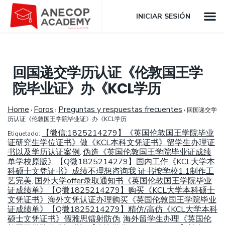
INICIAR SESIÓN
回国递交学历认证《伦敦国王学
院毕业证》办《KCL学历
Home
Foros
Preguntas y respuestas frecuentes
›
›
›
回国递交学
历认证《伦敦国王学院毕业证》办《KCL学历
【微信:1825214279】《英国伦敦国王学院毕业
Etiquetado:
证研究生学位证书》做《KCL本科文凭证书》留学生办理证
书以及学历认证案例
伪造《英国伦敦国王学院毕业证成绩
,
单学校原版》【Q微1825214279】国内工作《KCL大学本
科硕士文凭证书》成绩不理想咨询我 证书按学校1:1制作工
艺完美
国外大学offer录取通知书《英国伦敦国王学院毕业
,
证成绩单》【Q微1825214279】购买《KCL大学本科硕士
文凭证书》海外文凭认证办理购买《英国伦敦国王学院毕业
证成绩单》【Q微1825214279】精仿/高仿《KCL大学本科
硕士文凭证书》假雅思镭射防伪
海外留学生办理《英国伦
,