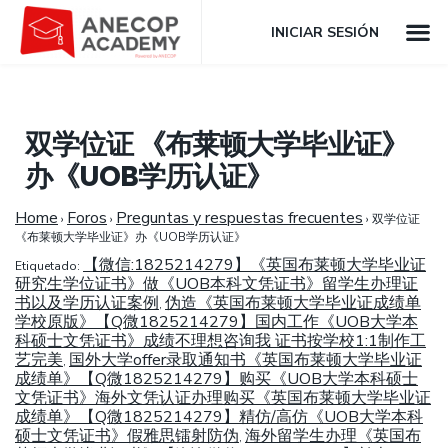
INICIAR SESIÓN
双学位证 《布莱顿大学毕业证》
办《UOB学历认证》
Home
Foros
Preguntas y respuestas frecuentes
›
›
›
双学位证
《布莱顿大学毕业证》办《UOB学历认证》
【微信:1825214279】《英国布莱顿大学毕业证
Etiquetado:
研究生学位证书》做《UOB本科文凭证书》留学生办理证
书以及学历认证案例
伪造《英国布莱顿大学毕业证成绩单
,
学校原版》【Q微1825214279】国内工作《UOB大学本
科硕士文凭证书》成绩不理想咨询我 证书按学校1:1制作工
艺完美
国外大学offer录取通知书《英国布莱顿大学毕业证
,
成绩单》【Q微1825214279】购买《UOB大学本科硕士
文凭证书》海外文凭认证办理购买《英国布莱顿大学毕业证
成绩单》【Q微1825214279】精仿/高仿《UOB大学本科
硕士文凭证书》假雅思镭射防伪
海外留学生办理《英国布
,