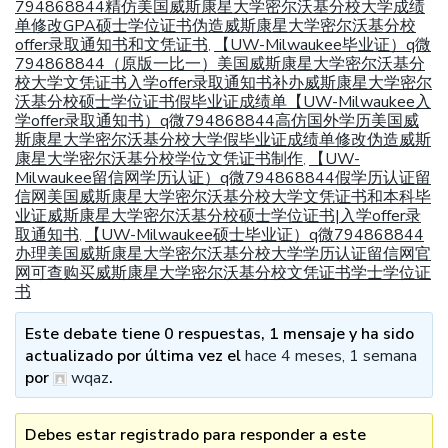
794868844精仿美国威斯康星大学密尔沃基分校大学成绩
单修改GPA硕士学位证书伪造威斯康星大学密尔沃基分校
offer录取通知书和文凭证书
【UW-Milwaukee毕业证）q微
,
794868844（原版一比一）美国威斯康星大学密尔沃基分
校大学文凭证书入学offer录取通知书补办威斯康星大学密尔
沃基分校硕士学位证书假毕业证成绩单【UW-Milwaukee入
学offer录取通知书）q微794868844高仿国外学历美国威
斯康星大学密尔沃基分校大学假毕业证成绩单修改伪造威斯
康星大学密尔沃基分校学位文凭证书制作
【UW-
,
Milwaukee留信网学历认证）q微794868844假学历认证留
信网美国威斯康星大学密尔沃基分校大学文凭证书和本科毕
业证威斯康星大学密尔沃基分校硕士学位证书|入学offer录
取通知书
【UW-Milwaukee硕士毕业证）q微794868844
,
办理美国威斯康星大学密尔沃基分校大学学历认证留信网官
网可查购买威斯康星大学密尔沃基分校文凭证书学士学位证
书
Este debate tiene 0 respuestas, 1 mensaje y ha sido
actualizado por última vez el
hace 4 meses, 1 semana
por
wqaz
.
Debes estar registrado para responder a este