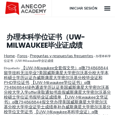
INICIAR SESIÓN
办理本科学位证书（UW-
MILWAUKEE毕业证成绩
Home
Foros
Preguntas y respuestas frecuentes
›
›
›
办理本科学
位证书（UW-Milwaukee毕业证成绩
【UW-Milwaukee全套假文凭）q微794868844
Etiquetado:
留学挂科无法毕业?美国威斯康星大学密尔沃基分校大学本
科硕士学历认证办威斯康星大学密尔沃基分校毕业证和
PHD学位证书
【UW-Milwaukee学位证书）q微
,
794868844绿色通道学历认证美国威斯康星大学密尔沃基
分校大学入学offer录取通知书造假威斯康星大学密尔沃基分
校硕士学位证书假毕业证成绩单
【UW-Milwaukee文凭证
,
书）q微794868844假文凭办理美国威斯康星大学密尔沃
基分校大学毕业证学士成绩单补办威斯康星大学密尔沃基分
校学位文凭证书
【UW-Milwaukee本科毕业证）q微
,