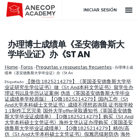
INICIAR SESIÓN
办理博士成绩单《圣安德鲁斯大
学毕业证》办《ST AN
Home
Foros
Preguntas y respuestas frecuentes
›
›
›
办理博士成
绩单《圣安德鲁斯大学毕业证》办《St An
【微信:1825214279】《英国圣安德鲁斯大学毕
Etiquetado:
业证研究生学位证书》做《St And本科文凭证书》留学生办
理证书以及学历认证案例
伪造《英国圣安德鲁斯大学毕业
,
证成绩单学校原版》【Q微1825214279】国内工作《St
And大学本科硕士文凭证书》成绩不理想咨询我 证书按学校
1:1制作工艺完美
国外大学offer录取通知书《英国圣安德鲁
,
斯大学毕业证成绩单》【Q微1825214279】购买《St And
大学本科硕士文凭证书》海外文凭认证办理购买《英国圣安
德鲁斯大学毕业证成绩单》【Q微1825214279】精仿/高
仿《St And大学本科硕士文凭证书》假雅思镭射防伪
海外
,