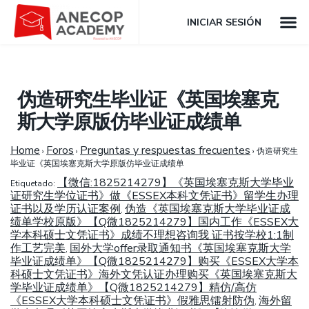
INICIAR SESIÓN
伪造研究生毕业证《英国埃塞克
斯大学原版仿毕业证成绩单
Home
Foros
Preguntas y respuestas frecuentes
›
›
›
伪造研究生
毕业证《英国埃塞克斯大学原版仿毕业证成绩单
【微信:1825214279】《英国埃塞克斯大学毕业
Etiquetado:
证研究生学位证书》做《ESSEX本科文凭证书》留学生办理
证书以及学历认证案例
伪造《英国埃塞克斯大学毕业证成
,
绩单学校原版》【Q微1825214279】国内工作《ESSEX大
学本科硕士文凭证书》成绩不理想咨询我 证书按学校1:1制
作工艺完美
国外大学offer录取通知书《英国埃塞克斯大学
,
毕业证成绩单》【Q微1825214279】购买《ESSEX大学本
科硕士文凭证书》海外文凭认证办理购买《英国埃塞克斯大
学毕业证成绩单》【Q微1825214279】精仿/高仿
《ESSEX大学本科硕士文凭证书》假雅思镭射防伪
海外留
,