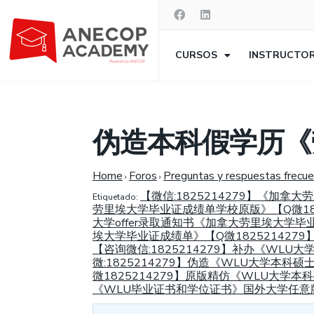
CURSOS
INSTRUCTO
伪造本科假学历《
Home
Foros
Preguntas y respuestas frecu
›
›
【微信:1825214279】《
Etiquetado:
劳里埃大学毕业证成绩单学校原版》【Q微18
大学offer录取通知书《加拿大劳里埃大学
埃大学毕业证成绩单》【Q微182521427
【咨询微信:1825214279】补办《WLU大
微:1825214279】伪造《WLU大学本
微1825214279】原版精仿《WLU大学
《WLU毕业证书和学位证书》国外大学任意