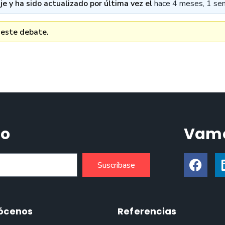
e y ha sido actualizado por última vez el
hace 4 meses, 1 se
 este debate.
do
Vamo
Suscríbase
ócenos
Referencias