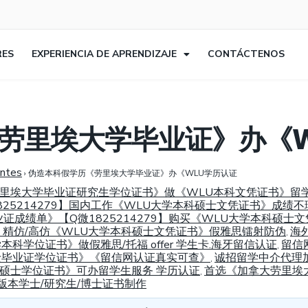
RES
EXPERIENCIA DE APRENDIZAJE
CONTÁCTENOS
劳里埃大学毕业证》办《W
entes
›
伪造本科假学历《劳里埃大学毕业证》办《WLU学历认证
加拿大劳里埃大学毕业证研究生学位证书》做《WLU本科文凭证书》
25214279】国内工作《WLU大学本科硕士文凭证书》成绩不
毕业证成绩单》【Q微1825214279】购买《WLU大学本科硕
9】精仿/高仿《WLU大学本科硕士文凭证书》假雅思镭射防伪
海
,
学本科学位证书》做假雅思/托福 offer 学生卡.海牙留信认证
留信
,
科硕士毕业证学位证书》《留信网认证真实可查》
诚招留学中介代理
,
本科硕士学位证书》可办留学生服务 学历认证
首选《加拿大劳里埃大学
,
版本学士/研究生/博士证书制作