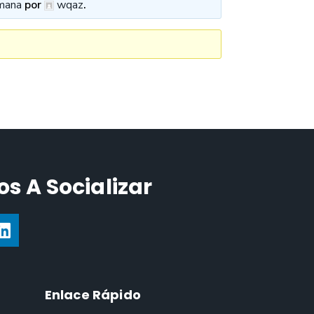
mana
por
wqaz
.
s A Socializar
Enlace Rápido